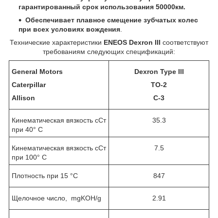
гарантированный срок использования 50000км.
Обеспечивает плавное смещение зубчатых колес
при всех условиях вождения
.
Технические характеристики
ENEOS
Dexron III
соответствуют
требованиям следующих спецификаций:
General Motors
Dexron Type III
Caterpillar
TO-2
Allison
C-3
Кинематическая вязкость сСт
35.3
при 40° С
Кинематическая вязкость сСт
7.5
при 100° С
Плотность при 15
°С
847
Щелочное число,
mgKOH/g
2.91