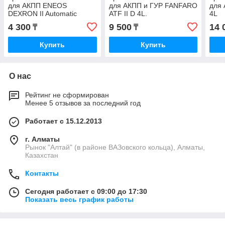
для АКПП ENEOS
для АКПП и ГУР FANFARO
для 
DEXRON II Automatic
ATF II D 4L.
4L
Transmission Fluid 1L
4 300
9 500
14 
₸
₸
Купить
Купить
О нас
Рейтинг не сформирован
Менее 5 отзывов за последний год
Работает с 15.12.2013
г. Алматы
Рынок "Алтай" (в районе ВАЗовского кольца), Алматы,
Казахстан
Контакты
Сегодня работает с 09:00 до 17:30
Показать весь график работы