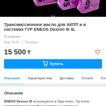
Трансмиссионное масло для АКПП и в
системах ГУР ENEOS Dexron III 4L
В наличии
Код: 0123
Розница
15 500
₸
Купить
Описание
Характеристики
Доставка
Оплата
Усл
Описание
ENEOS Dexron III
используется в Step-tronic, Tip-tronic,
автоматических коробках передач и в системах