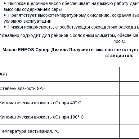
Высокое щелочное число обеспечивает надежную работу двига
высоким содержанием серы
Препятствует высокотемпературному окислению, сохраняя вы
условиях эксплуатации
Низкая испаряемость, способствующая сокращению расхода 
Идеально подходит для районов с холодным климатом, обеспечива
40о С.
Масло ENEOS Супер Дизель Полусинтетика соответствуе
стандартов:
API
Степень вязкости SAE
Кинематическая вязкость сСт при 40° С
Кинематическая вязкость сСт при 100° С
Температура застывания, °С