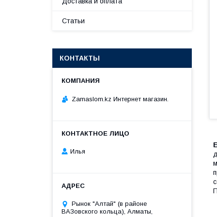
Доставка и оплата
Статьи
КОНТАКТЫ
Zamaslom.kz Интернет магазин.
E
Илья
д
м
п
с
П
Рынок "Алтай" (в районе
ВАЗовского кольца), Алматы,