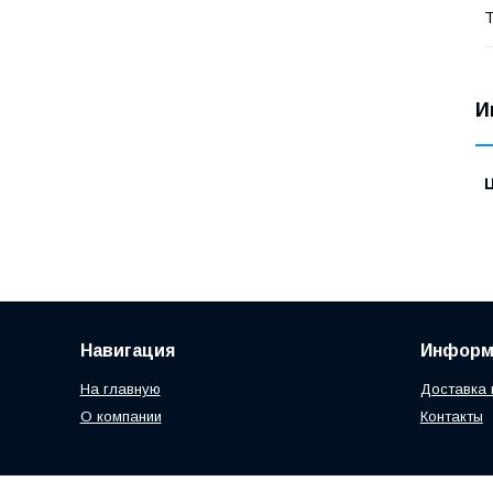
Т
И
Навигация
Информ
На главную
Доставка 
О компании
Контакты