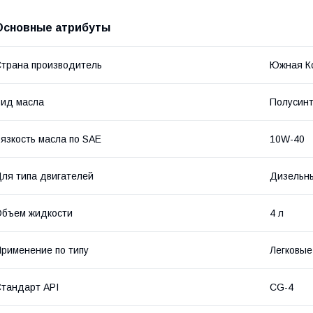
Основные атрибуты
трана производитель
Южная К
ид масла
Полусинт
язкость масла по SAE
10W-40
ля типа двигателей
Дизельн
бъем жидкости
4 л
рименение по типу
Легковые
тандарт API
CG-4