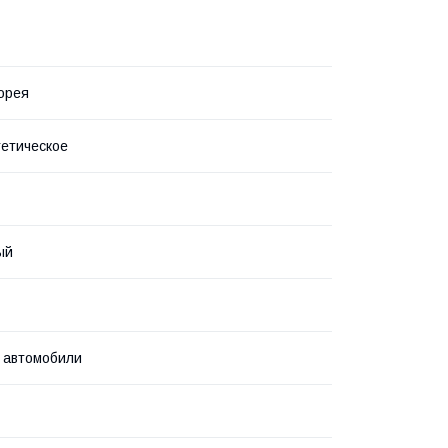
орея
етическое
ый
 автомобили