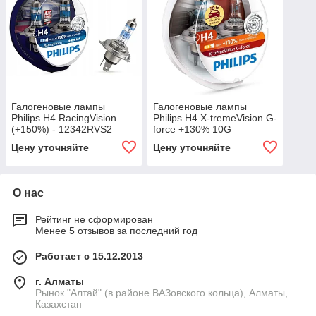
Галогеновые лампы
Галогеновые лампы
Philips H4 RacingVision
Philips H4 X-tremeVision G-
(+150%) - 12342RVS2
force +130% 10G
(пласт. бокс) 2 шт.
виброустойчивые лампы
Цену уточняйте
Цену уточняйте
(пласт. бокс) 2 шт.
О нас
Рейтинг не сформирован
Менее 5 отзывов за последний год
Работает с 15.12.2013
г. Алматы
Рынок "Алтай" (в районе ВАЗовского кольца), Алматы,
Казахстан