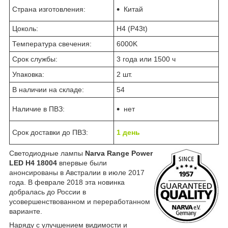
Страна изготовления:
Китай
Цоколь:
H4 (P43t)
Температура свечения:
6000K
Срок службы:
3 года или 1500 ч
Упаковка:
2 шт.
В наличии на складе:
54
Наличие в ПВЗ:
нет
Срок доставки до ПВЗ:
1 день
Светодиодные лампы
Narva Range Power
LED H4 18004
впервые были
анонсированы в Австралии в июле 2017
года. В феврале 2018 эта новинка
добралась до России в
усовершенствованном и переработанном
варианте.
Наряду с улучшением видимости и