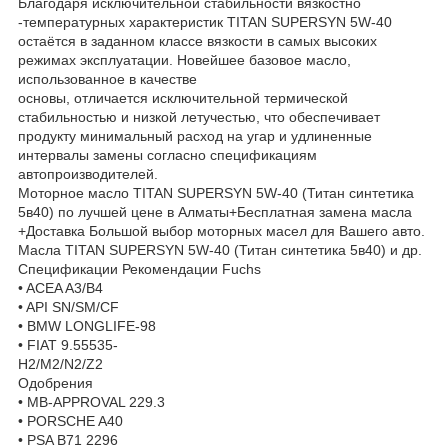
Благодаря исключительной стабильности вязкостно
-температурных характеристик TITAN SUPERSYN 5W-40
остаётся в заданном классе вязкости в самых высоких
режимах эксплуатации.
Новейшее базовое масло,
использованное в качестве
основы, отличается исключительной термической
стабильностью и низкой летучестью, что обеспечивает
продукту минимальный расход на угар и удлиненные
интервалы замены согласно спецификациям
автопроизводителей.
Моторное масло TITAN SUPERSYN 5W-40 (Титан синтетика
5в40) по лучшей цене в Алматы+Бесплатная замена масла
+Доставка Большой выбор моторных масел для Вашего авто.
Масла TITAN SUPERSYN 5W-40 (Титан синтетика 5в40) и др.
Спецификации Рекомендации Fuchs
• ACEA A3/B4
• API SN/SM/CF
• BMW LONGLIFE-98
• FIAT 9.55535-
H2/M2/N2/Z2
Одобрения
• MB-APPROVAL 229.3
• PORSCHE A40
• PSA B71 2296