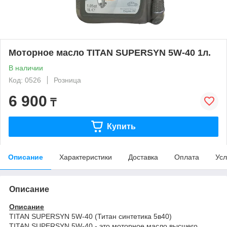
Моторное масло TITAN SUPERSYN 5W-40 1л.
В наличии
Код: 0526
Розница
6 900
₸
Купить
Описание
Характеристики
Доставка
Оплата
Усл
Описание
Описание
TITAN SUPERSYN 5W-40 (Титан синтетика 5в40)
TITAN SUPERSYN 5W-40 - это моторное масло высшего