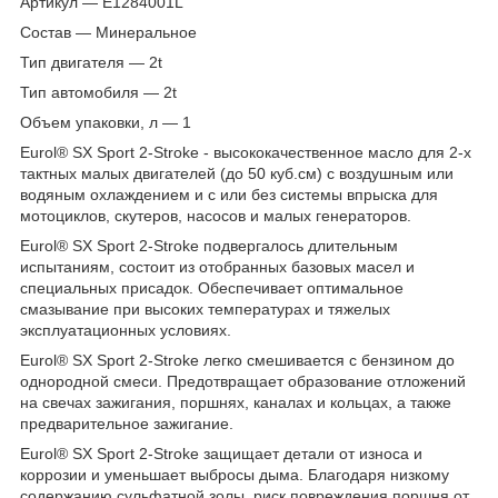
Артикул — E1284001L
Состав — Минеральное
Тип двигателя — 2t
Тип автомобиля — 2t
Объем упаковки, л — 1
Eurol® SX Sport 2-Stroke - высококачественное масло для 2-х
тактных малых двигателей (до 50 куб.см) с воздушным или
водяным охлаждением и с или без системы впрыска для
мотоциклов, скутеров, насосов и малых генераторов.
Eurol® SX Sport 2-Stroke подвергалось длительным
испытаниям, состоит из отобранных базовых масел и
специальных присадок. Обеспечивает оптимальное
смазывание при высоких температурах и тяжелых
эксплуатационных условиях.
Eurol® SX Sport 2-Stroke легко смешивается с бензином до
однородной смеси. Предотвращает образование отложений
на свечах зажигания, поршнях, каналах и кольцах, а также
предварительное зажигание.
Eurol® SX Sport 2-Stroke защищает детали от износа и
коррозии и уменьшает выбросы дыма. Благодаря низкому
содержанию сульфатной золы, риск повреждения поршня от