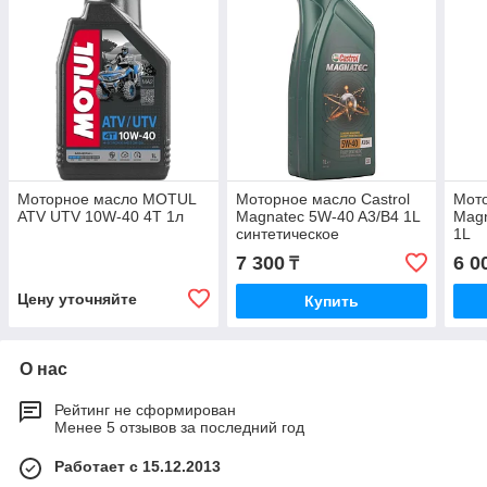
Моторное масло MOTUL
Моторное масло Castrol
Мото
ATV UTV 10W-40 4T 1л
Magnatec 5W-40 A3/B4 1L
Magn
синтетическое
1L
7 300
6 0
₸
Цену уточняйте
Купить
О нас
Рейтинг не сформирован
Менее 5 отзывов за последний год
Работает с 15.12.2013