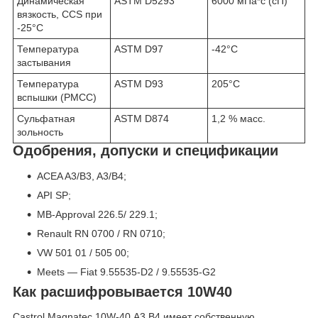
Динамическая
ASTM D5293
6000 мПа*с (сП)
вязкость, CCS при
-25°C
Температура
ASTM D97
-42°C
застывания
Температура
ASTM D93
205°C
вспышки (PMCC)
Сульфатная
ASTM D874
1,2 % масс.
зольность
Одобрения, допуски и спецификации
ACEA A3/B3, A3/B4;
API SP;
MB-Approval 226.5/ 229.1;
Renault RN 0700 / RN 0710;
VW 501 01 / 505 00;
Meets — Fiat 9.55535-D2 / 9.55535-G2
Как расшифровывается 10W40
Castrol Magnatec 10W-40 А3 В4 имеет собственную