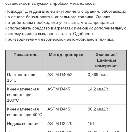
остановках и запусках в пробках мегаполисов.
Подходит для двигателей внутреннего сгорания, работающих
на основе бензинового и дизельного топлива. Однако
потребителям необходимо учитывать, что запрещается
использовать средство в агрегатах имеющих дополнительную
систему очистки выхлопных газов. Одобрено
производителями европейской автомобильной техники.
Показатель
Метод проверки
Значение/
Единицы
измерения
Плотность при
ASTM D4052
0,869 г/мл
15°C
Кинематическая
ASTM D445
14,2 мм
2
/с
вязкость при
100°C
Кинематическая
ASTM D445
96,2 мм
2
/с
вязкость при 40°C
Индекс вязкости
ASTM D2270
151