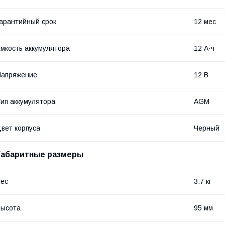
арантийный срок
12 мес
мкость аккумулятора
12 А·ч
Напряжение
12 В
ип аккумулятора
AGM
вет корпуса
Черный
Габаритные размеры
ес
3.7 кг
Высота
95 мм