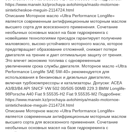
https://www.marwin.kz/prochaya-avtohimiya/maslo-motornoe-
sinteticheskoe-meguin-2114724.html
Описание Моторное масло «Ultra Performance Longlife»
является современным антифрикционным моторным маслом
высшего сорта для всесезонного применения. Сочетание
необычных основных масел на базе гидрокрекинга с
новейшими технологиями присадок гарантирует получение
маловязкого, высоко-устойчивого моторного масла, которое
предотвращает образование отложений, снижает потери
двигателя на трение и дает оптимальную защиту от трения.
Это влечет экономию топлива с одновременным
увеличением срока службы двигателя. Моторное масло «Ultra
Performance Longlife SAE 5W-40» рекомендуется для
использования в бензиновых и дизельных двигателях,
включая турбокомпрессоры и катализаторы. Допуски: ACEA
A3/B3/B4 API SN/CF VW 502 00/505 00MB 229.3 BMW Longlife-
98Porsche A40 Fiat 9.55535-H2 Fiat 9.55535-M2 Подробнее:
https://www.marwin.kz/prochaya-avtohimiya/maslo-motornoe-
sinteticheskoe-meguin-2114724.html
Описание Моторное масло «Ultra Performance Longlife»
является современным антифрикционным моторным маслом
высшего сорта для всесезонного применения. Сочетание
необычных основных масел на базе гидрокрекинга с