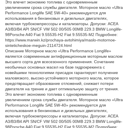
Это влечет экономию топлива с одновременным
увеличением срока службы двигателя. Моторное масло «Ultra
Performance Longlife SAE 5W-40» рекомендуется для
использования в бензиновых и дизельных двигателях,
включая турбокомпрессоры и катализаторы. Допуски: ACEA
A3/B3/B4 API SN/CF VW 502 00/505 00MB 229.3 BMW Longlife-
98Porsche A40 Fiat 9.55535-H2 Fiat 9.55535-M2 Подробнее:
https://www.marwin.kz/prochaya-avtohimiya/maslo-motornoe-
sinteticheskoe-meguin-2114724.html
Описание Моторное масло «Ultra Performance Longlife»
является современным антифрикционным моторным маслом
высшего сорта для всесезонного применения. Сочетание
необычных основных масел на базе гидрокрекинга с
новейшими технологиями присадок гарантирует получение
маловязкого, высоко-устойчивого моторного масла, которое
предотвращает образование отложений, снижает потери
двигателя на трение и дает оптимальную защиту от трения.
Это влечет экономию топлива с одновременным
увеличением срока службы двигателя. Моторное масло «Ultra
Performance Longlife SAE 5W-40» рекомендуется для
использования в бензиновых и дизельных двигателях,
включая турбокомпрессоры и катализаторы. Допуски: ACEA
A3/B3/B4 API SN/CF VW 502 00/505 00MB 229.3 BMW Longlife-
98Porsche A40 Fiat 9.55535-H2 Fiat 9.55535-M2 Подробнее: