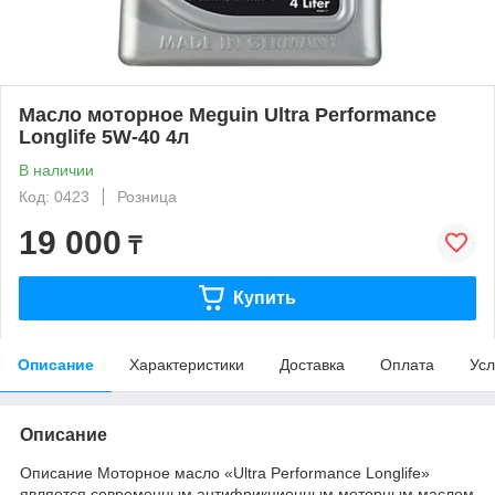
Масло моторное Meguin Ultra Performance
Longlife 5W-40 4л
В наличии
Код: 0423
Розница
19 000
₸
Купить
Описание
Характеристики
Доставка
Оплата
Усл
Описание
Описание Моторное масло «Ultra Performance Longlife»
является современным антифрикционным моторным маслом