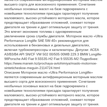
высшего сорта для всесезонного применения. Сочетание
необычных основных масел на базе гидрокрекинга с
новейшими технологиями присадок гарантирует получение
маловязкого, высоко-устойчивого моторного масла, которое
предотвращает образование отложений, снижает потери
двигателя на трение и дает оптимальную защиту от трения.
Это влечет экономию топлива с одновременным
увеличением срока службы двигателя. Моторное масло «Ultra
Performance Longlife SAE 5W-40» рекомендуется для
использования в бензиновых и дизельных двигателях,
включая турбокомпрессоры и катализаторы. Допуски: ACEA
A3/B3/B4 API SN/CF VW 502 00/505 00MB 229.3 BMW Longlife-
98Porsche A40 Fiat 9.55535-H2 Fiat 9.55535-M2 Подробнее:
https://www.marwin.kz/prochaya-avtohimiya/maslo-motornoe-
sinteticheskoe-meguin-2114724.html
Описание Моторное масло «Ultra Performance Longlife»
является современным антифрикционным моторным маслом
высшего сорта для всесезонного применения. Сочетание
необычных основных масел на базе гидрокрекинга с
новейшими технологиями присадок гарантирует получение
маловязкого, высоко-устойчивого моторного масла, которое
предотвращает образование отложений, снижает потери
двигателя на трение и дает оптимальную защиту от трения.