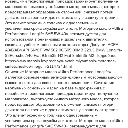
новейшими технологиями присадок гарантирует получение
маловязкого, высоко-устойчивого моторного масла, которое
предотвращает образование отложений, снижает потери
двигателя на трение и дает оптимальную защиту от трения.
Это влечет экономию топлива с одновременным
увеличением срока службы двигателя. Моторное масло «Ultra
Performance Longlife SAE 5W-40» рекомендуется для
использования в бензиновых и дизельных двигателях,
включая турбокомпрессоры и катализаторы. Допуски: ACEA
A3/B3/B4 API SN/CF VW 502 00/505 00MB 229.3 BMW Longlife-
98Porsche A40 Fiat 9.55535-H2 Fiat 9.55535-M2 Подробнее:
https://www.marwin.kz/prochaya-avtohimiya/maslo-motornoe-
sinteticheskoe-meguin-2114724.html
Описание Моторное масло «Ultra Performance Longlife»
является современным антифрикционным моторным маслом
высшего сорта для всесезонного применения. Сочетание
необычных основных масел на базе гидрокрекинга с
новейшими технологиями присадок гарантирует получение
маловязкого, высоко-устойчивого моторного масла, которое
предотвращает образование отложений, снижает потери
двигателя на трение и дает оптимальную защиту от трения.
Это влечет экономию топлива с одновременным
увеличением срока службы двигателя. Моторное масло «Ultra
Performance Longlife SAE 5W-40» рекомендуется для