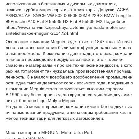
использования в бензиновых и дизельных двигателях,
включая турбокомпрессоры и катализаторы. Допуски: ACEA
A3/B3/B4 API SN/CF VW 502 00/505 00MB 229.3 BMW Longlife-
98Porsche A40 Fiat 9.55535-H2 Fiat 9.55535-M2 Подробнее:
https://www.marwin.kz/prochaya-avtohimiya/maslo-motornoe-
sinteticheskoe-meguin-2114724.html
Основание компании Meguin ведет отчет с 1847 года. Изнача
льно в составе компании были многофункциональные масла
и льняное масло. К окончанию девятнадцатого века, компани
я начала производство продуктов из нефти, это - горюче-
смазочные материалы и прочие технические жидкости, в кото
рых на тот момент так нуждалась производственная промыш
ленность. С началом всеобщего возобновления промышленн
ости одна тысяча девятьсот сорок восьмого года, продукция о
т компании Meguin стала пользоваться высоким спросом.
В 1990 году было произведено крупное соединение двух име
нитых брендов Liqui Moly и Meguin.
На данный момент времени, компания имеет более двух тыс
яч наименований продукции, отвечающим требования как тя
желой техники так и для легковых автомобилей.
Масло моторное MEGUIN Moto. Ultra Perf-
ce Longlife SAE 5W-