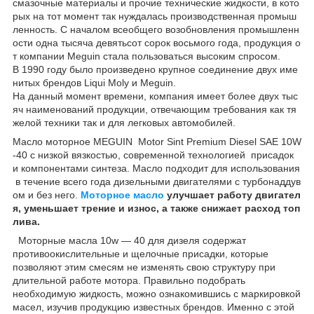
смазочные материалы и прочие технические жидкости, в кото
рых на тот момент так нуждалась производственная промыш
ленность. С началом всеобщего возобновления промышленн
ости одна тысяча девятьсот сорок восьмого года, продукция о
т компании Meguin стала пользоваться высоким спросом.
В 1990 году было произведено крупное соединение двух име
нитых брендов Liqui Moly и Meguin.
На данный момент времени, компания имеет более двух тыс
яч наименований продукции, отвечающим требования как тя
желой техники так и для легковых автомобилей.
Масло моторное MEGUIN Motor Sint Premium Diesel SAE 10W
-40 с низкой вязкостью, современной технологией присадок
и компонентами синтеза. Масло подходит для использования
в течение всего года дизельными двигателями с турбонаддув
ом и без него.
Моторное масло
улучшает работу двигател
я, уменьшает трение и износ, а также снижает расход топ
лива.
Моторные масла 10w — 40 для дизеля содержат
противоокислительные и щелочные присадки, которые
позволяют этим смесям не изменять свою структуру при
длительной работе мотора. Правильно подобрать
необходимую жидкость, можно ознакомившись с маркировкой
масел, изучив продукцию известных брендов. Именно с этой