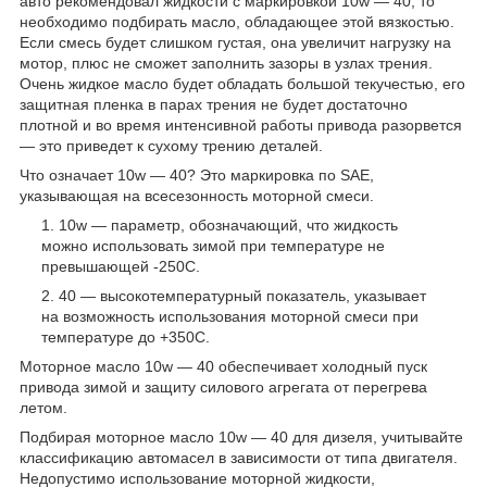
авто рекомендовал жидкости с маркировкой 10w — 40, то
необходимо подбирать масло, обладающее этой вязкостью.
Если смесь будет слишком густая, она увеличит нагрузку на
мотор, плюс не сможет заполнить зазоры в узлах трения.
Очень жидкое масло будет обладать большой текучестью, его
защитная пленка в парах трения не будет достаточно
плотной и во время интенсивной работы привода разорвется
— это приведет к сухому трению деталей.
Что означает 10w — 40? Это маркировка по SAE,
указывающая на всесезонность моторной смеси.
10w — параметр, обозначающий, что жидкость
можно использовать зимой при температуре не
превышающей -25
0
С.
40 — высокотемпературный показатель, указывает
на возможность использования моторной смеси при
температуре до +35
0
С.
Моторное масло 10w — 40 обеспечивает холодный пуск
привода зимой и защиту силового агрегата от перегрева
летом.
Подбирая моторное масло 10w — 40 для дизеля, учитывайте
классификацию автомасел в зависимости от типа двигателя.
Недопустимо использование моторной жидкости,