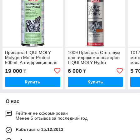
Присадка LIQUI MOLY
1009 Присадка Стоп-шум
1017
Molygen Motor Protect
для гидрокомпенсаторов
мот
500ml. Антифрикционная
LIQUI MOLY Hydro-
масл
присадка в масло. 1015
Stossel-Additiv 300ml.
вязк
19 000
6 000
5 7
₸
₸
MOLY
Купить
Купить
О нас
Рейтинг не сформирован
Менее 5 отзывов за последний год
Работает с 15.12.2013