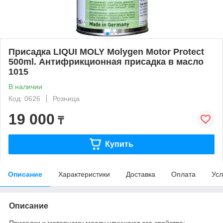
Присадка LIQUI MOLY Molygen Motor Protect
500ml. Антифрикционная присадка в масло
1015
В наличии
Код: 0626
Розница
19 000
₸
Купить
Описание
Характеристики
Доставка
Оплата
Усл
Описание
Присадки к моторному маслу улучшают его свойства: