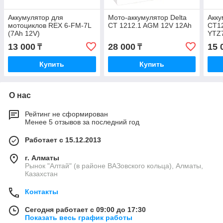
Аккумулятор для
Мото-аккумулятор Delta
Акку
мотоциклов REX 6-FM-7L
CT 1212.1 AGM 12V 12Ah
CT12
(7Ah 12V)
YTZ
AGM/
13 000
28 000
15 
₸
₸
Купить
Купить
О нас
Рейтинг не сформирован
Менее 5 отзывов за последний год
Работает с 15.12.2013
г. Алматы
Рынок "Алтай" (в районе ВАЗовского кольца), Алматы,
Казахстан
Контакты
Сегодня работает с 09:00 до 17:30
Показать весь график работы