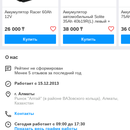
Аккумулятор Racer 60Ah
Аккумулятор
Акку
12V
автомобильный Solite
75A
35Ah 40b19R(L) левый +
Корея
26 000
38 000
36 
₸
₸
Купить
Купить
О нас
Рейтинг не сформирован
Менее 5 отзывов за последний год
Работает с 15.12.2013
г. Алматы
Рынок "Алтай" (в районе ВАЗовского кольца), Алматы,
Казахстан
Контакты
Сегодня работает с 09:00 до 17:30
Показать весь график работы