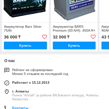
Аккумулятор Bars Silver
Аккумумятор BARS
Акку
75Ah
Premium (50 A/H), 450A R+
90A
36 000
32 000
43 
₸
₸
Купить
Купить
О нас
Рейтинг не сформирован
Менее 5 отзывов за последний год
Работает с 15.12.2013
г. Алматы
Рынок "Алтай" (в районе ВАЗовского кольца), Алматы,
Казахстан
Контакты