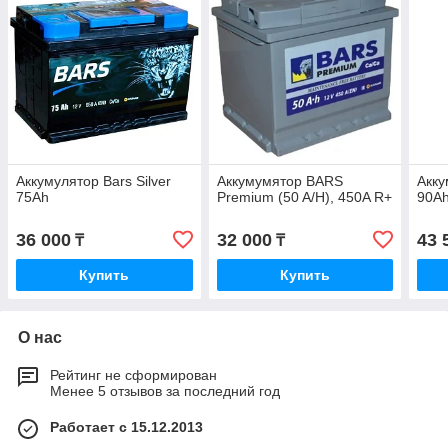
Аккумулятор Bars Silver
Аккумумятор BARS
Акку
75Ah
Premium (50 A/H), 450A R+
90A
36 000
32 000
43 
₸
₸
Купить
Купить
О нас
Рейтинг не сформирован
Менее 5 отзывов за последний год
Работает с 15.12.2013