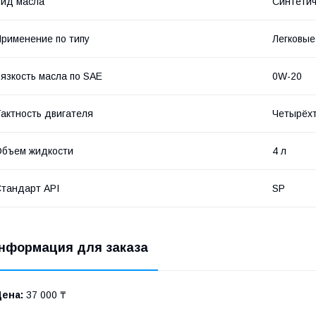
ид масла
Синтетич
рименение по типу
Легковые
язкость масла по SAE
0W-20
актность двигателя
Четырёх
бъем жидкости
4 л
тандарт API
SP
нформация для заказа
Цена:
37 000 ₸