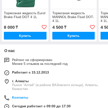
Тормозная жидкость Eurol
Тормозная жидкость
Торм
Brake Fluid DOT 4 1L
MANNOL Brake Fluid DOT-
MANN
4 1L.
4 1L
8 000
4 500
4 5
₸
₸
Купить
Купить
О нас
Рейтинг не сформирован
Менее 5 отзывов за последний год
Работает с 15.12.2013
г. Алматы
Рынок "Алтай" (в районе ВАЗовского кольца), Алматы,
Казахстан
Контакты
Сегодня работает с 09:00 до 17:30