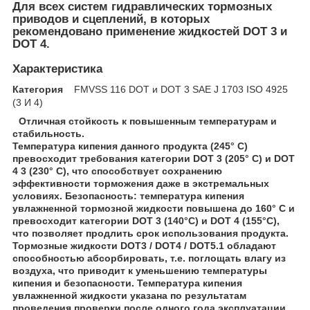
Для всех систем гидравлических тормозных
приводов и сцеплений, в которых
рекомендовано применение жидкостей DOT 3 и
DOT 4.
Характеристика
Категория
FMVSS 116 DOT и DOT 3 SAE J 1703 ISO 4925
(3 И 4)
Отличная стойкость к повышенным температурам и
стабильность.
Температура кипения данного продукта (245° C)
превосходит требования категории DOT 3 (205° C) и DOT
4 3 (230° C), что способствует сохранению
эффективности торможения даже в экстремальных
условиях. Безопасность: температура кипения
увлажненной тормозной жидкости повышена до 160° C и
превосходит категории DOT 3 (140°C) и DOT 4 (155°C),
что позволяет продлить срок использования продукта.
Тормозные жидкости DOT3 / DOT4 / DOT5.1 обладают
способностью абсорбировать, т.е. поглощать влагу из
воздуха, что приводит к уменьшению температуры
кипения и безопасности. Температура кипения
увлажненной жидкости указана по результатам
проведения проверки после одного года эксплуатации.