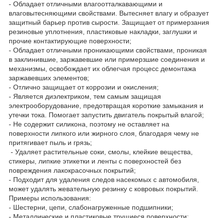
- Обладает отличными влагоотталкавающими и
влаговытесняющими свойствами. Вытесняет влагу и образует
защитный барьер против сырости. Защищает от примерзания
резиновые уплотнения, пластиковые накладки, заглушки и
прочие контактирующие поверхности;
- Обладает отличными проникающими свойствами, проникая
в заклинившие, заржавевшие или примерзшие соединения и
механизмы, освобождает их облегчая процесс демонтажа
заржавевших элементов;
- Отлично защищает от коррозии и окисления;
- Является диэлектриком, тем самым защищая
электрооборудование, предотвращая короткие замыкания и
утечки тока. Помогает запустить двигатель покрытый влагой;
- Не содержит силикона, поэтому не оставляет на
поверхности липкого или жирного слоя, благодаря чему не
притягивает пыль и грязь;
- Удаляет растительные соки, смолы, клейкие вещества,
стикеры, липкие этикетки и ленты с поверхностей без
повреждения лакокрасочных покрытий;
- Подходит для удаления следов насекомых с автомобиля,
может удалять жевательную резинку с ковровых покрытий.
Примеры использования:
- Шестерни, цепи, слабонагруженные подшипники;
- Металлические и пластиковые трущиеся поверхности;