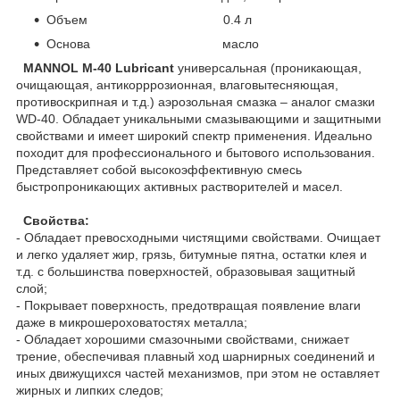
Объем 0.4 л
Основа масло
MANNOL M-40 Lubricant
универсальная (проникающая,
очищающая, антикорррозионная, влаговытесняющая,
противоскрипная и т.д.) аэрозольная смазка – аналог смазки
WD-40. Обладает уникальными смазывающими и защитными
свойствами и имеет широкий спектр применения. Идеально
походит для профессионального и бытового использования.
Представляет собой высокоэффективную смесь
быстропроникающих активных растворителей и масел.
Свойства:
- Обладает превосходными чистящими свойствами. Очищает
и легко удаляет жир, грязь, битумные пятна, остатки клея и
т.д. с большинства поверхностей, образовывая защитный
слой;
- Покрывает поверхность, предотвращая появление влаги
даже в микрошероховатостях металла;
- Обладает хорошими смазочными свойствами, снижает
трение, обеспечивая плавный ход шарнирных соединений и
иных движущихся частей механизмов, при этом не оставляет
жирных и липких следов;