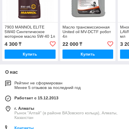
7903 MANNOL ELITE
Масло трансмиссионная
Мног
5W40 Синтетическое
United oil MV-DCTF робот
LAVR
моторное масло 5W-40 1л
4л
мл
4 300
22 000
3 2
₸
₸
Купить
Купить
О нас
Рейтинг не сформирован
Менее 5 отзывов за последний год
Работает с 15.12.2013
г. Алматы
Рынок "Алтай" (в районе ВАЗовского кольца), Алматы,
Казахстан
Контакты