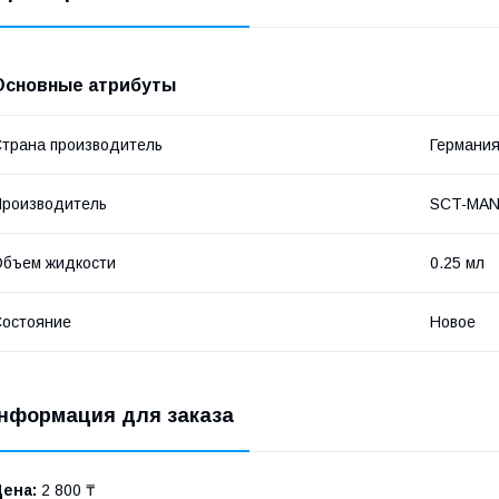
Основные атрибуты
трана производитель
Германи
роизводитель
SCT-MA
бъем жидкости
0.25 мл
остояние
Новое
нформация для заказа
Цена:
2 800 ₸