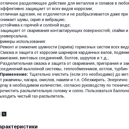
 отличное разделяющее действие для металлов и сплавов в любо
 эффективно защищает от всех видов коррозии;
 отличная адгезия, не отделяется и не разбрызгивается даже пр
 снижает шумы, скрип и вибрацию;
 устойчива к горячей и солёной воде;
 защищает от сваривания контактирующих поверхностей, спайки и 
 универсальна.
римеры использования:
 Ремонт и снижение шумности (скрипа) тормозных систем всех видо
 Смазка и защита от коррозии шарниров карданных валов, подвижн
ажигания, винтовых соединений, болтов, шурупов и т.д.;
 Разделительная смазка и защита от сваривания, пригорания и з
соединений выхлопной системы, теплообменников, котлов, турбин 
Применение:
Тщательно очистить (если это необходимо) до ме
т ржавчины, нагара, окислов, накипи и т.п. Обезжирить. Энергич
pray в необходимом количестве, согласно руководству по технич
рочистить распылительную головку и сопло. Пользоваться баллоно
ыходить чистый газ-распылитель.
арактеристики