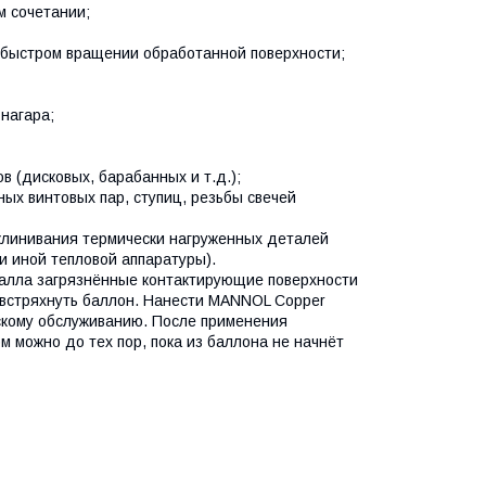
м сочетании;
и быстром вращении обработанной поверхности;
нагара;
в (дисковых, барабанных и т.д.);
ых винтовых пар, ступиц, резьбы свечей
аклинивания термически нагруженных деталей
и иной тепловой аппаратуры).
талла загрязнённые контактирующие поверхности
но встряхнуть баллон. Нанести MANNOL Copper
ескому обслуживанию. После применения
м можно до тех пор, пока из баллона не начнёт