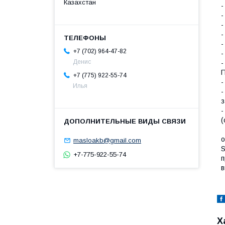
Казахстан
-
-
-
-
-
+7 (702) 964-47-82
-
Денис
-
П
+7 (775) 922-55-74
-
Илья
-
з
-
(
о
masloakb@gmail.com
S
+7-775-922-55-74
п
в
Х