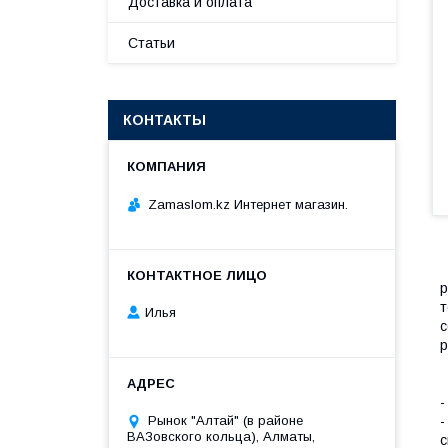
Доставка и оплата
Статьи
КОНТАКТЫ
Zamaslom.kz Интернет магазин.
р
т
Илья
с
р
-
Рынок "Алтай" (в районе
-
ВАЗовского кольца), Алматы,
с