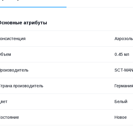
Основные атрибуты
онсистенция
Аэрозоль
Объем
0.45 мл
роизводитель
SCT-MA
трана производитель
Германи
Цвет
Белый
остояние
Новое