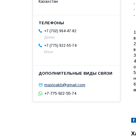
Казахстан
-
-
-
+7 (702) 964-47-82
1
Денис
в
2
+7 (775) 922-55-74
в
Илья
3
4
о
5
н
6
masloakb@gmail.com
м
+7-775-922-55-74
Х