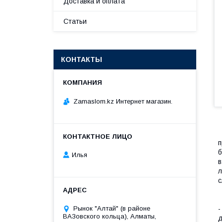
Доставка и оплата
Статьи
КОНТАКТЫ
Zamaslom.kz Интернет магазин.
п
б
Илья
в
л
с
Рынок "Алтай" (в районе
-
ВАЗовского кольца), Алматы,
д