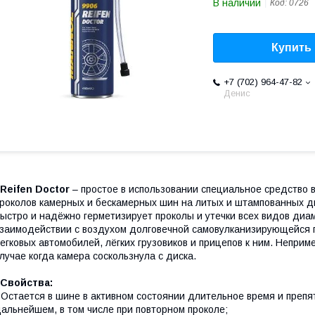
В наличии
Код:
0726
Купить
+7 (702) 964-47-82
Денис
Reifen Doctor
– простое в использовании специальное средство 
роколов камерных и бескамерных шин на литых и штампованных д
ыстро и надёжно герметизирует проколы и утечки всех видов диа
заимодействии с воздухом долговечной самовулканизирующейся 
егковых автомобилей, лёгких грузовиков и прицепов к ним. Неприм
лучае когда камера соскользнула с диска.
Свойства:
 Остается в шине в активном состоянии длительное время и препя
альнейшем, в том числе при повторном проколе;