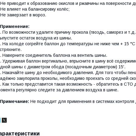
 Не приводит к образованию окислов и ржавчины на поверхности д
 Не влияет на балансировку колёс;
 Не замерзает в мороз.
Применение:
. По возможности удалите причину прокола (гвоздь, саморез и т.д
ыпустите остаток воздуха из шины.
. На холоде согрейте баллон до температуры не ниже чем + 15 °C
стряхните.
. Наверните соединитель баллона на вентиль шины.
. Удерживая баллон вертикально, впрысните в шину всё содержи
дной шины с диаметром обода (посадочным диаметром) 15'.
. Накачайте шину до необходимого давления. Для того чтобы пе
адёжно закупорила проколы, необходимо проехать со средней скор
. Как только представится такая возможность - обратитесь в СТО
омента регулярно следите за давлением воздуха в шине.
Примечание:
Не подходит для применения в системах контроля 
арактеристики