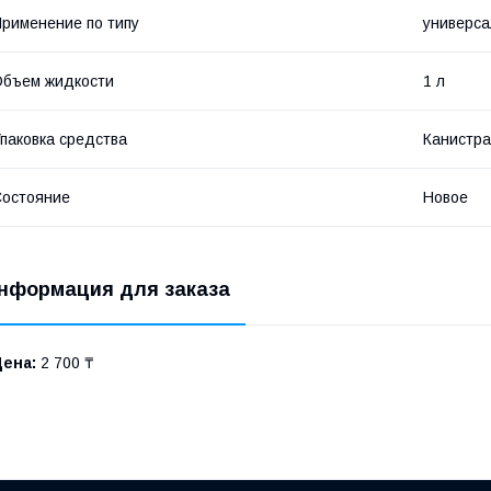
рименение по типу
универса
бъем жидкости
1 л
паковка средства
Канистра
остояние
Новое
нформация для заказа
Цена:
2 700 ₸