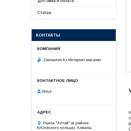
Доставка и оплата
Статьи
КОНТАКТЫ
Zamaslom.kz Интернет магазин.
Илья
Т
П
п
с
Рынок "Алтай" (в районе
р
ВАЗовского кольца), Алматы,
О