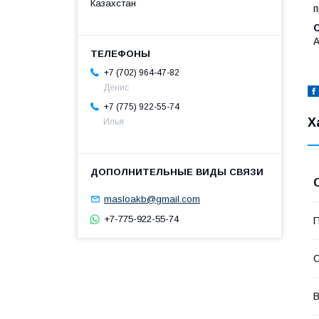
Казахстан
п
A
+7 (702) 964-47-82
Денис
+7 (775) 922-55-74
Х
Илья
masloakb@gmail.com
+7-775-922-55-74
П
С
В