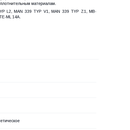
уплотнительным материалам.
 TYP L2, MAN 339 TYP V1, MAN 339 TYP Z1, MB-
 TE-ML 14A.
етическое