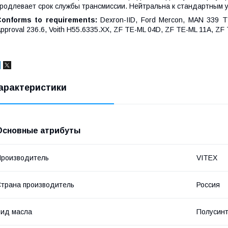
родлевает срок службы трансмиссии. Нейтральна к стандартным 
Conforms to requirements:
Dexron-IID, Ford Mercon, MAN 339
pproval 236.6, Voith H55.6335.XX, ZF TE-ML 04D, ZF TE-ML 11A, ZF
арактеристики
Основные атрибуты
роизводитель
VITEX
трана производитель
Россия
ид масла
Полусинт