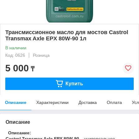
Трансмиссионное масло для мостов Castrol
Transmax Axle EPX 80W-90 1л
В наличии
Код: 0626
Розница
5 000
₸
Купить
Описание
Характеристики
Доставка
Оплата
Усл
Описание
Описание:
Castrol Transmax Axle EPX 80W-90
– универсальное