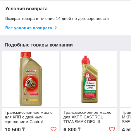
Условия возврата
Возврат товара в течение 14 дней по договоренности
Все условия возврата
Подобные товары компании
Трансмиссионное масло
Трансмиссионное масло
Тран
для КПП с двойным
для АКПП CASTROL
МКП
сцеплением Castrol
TRANSMAX DEX III
SAE
Transmax Dual (1 л)
MULTIVEHICLE 1л.
10 500
6 800
4 5
₸
₸