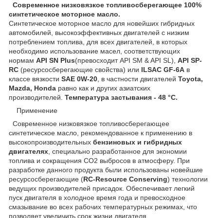
Современное низковязкое топливосберегающее 100%
синтетическое моторное масло.
Синтетическое моторное масло для новейших гибридных
автомобилей, высокоэффективных двигателей с низким
потреблением топлива, для всех двигателей, в которых
необходимо использование масел, соответствующих
нормам
API SN Plus
(превосходит API SM & API SL),
API SP-
RC
(ресурсосберегающие свойства) или
ILSAC GF-6A
в
классе вязкости
SAE 0W-20
, в частности двигателей
Toyota,
Mazda, Honda
равно как и других азиатских
производителей.
Температура застывания - 48 °C.
Применение
Современное низковязкое топливосберегающее
синтетическое масло, рекомендованное к применению в
высокопроизводительных
бензиновых и гибридных
двигателях
, специально разработанное для экономии
топлива и сокращения CO2 выбросов в атмосферу. При
разработке данного продукта были использованы новейшие
ресурсосберегающие (
RC-Resource Conserving
) технологии
ведущих производителей присадок. Обеспечивает легкий
пуск двигателя в холодное время года и превосходное
смазывание во всех рабочих температурных режимах, что
позволяет увеличить срок жизни двигателя.