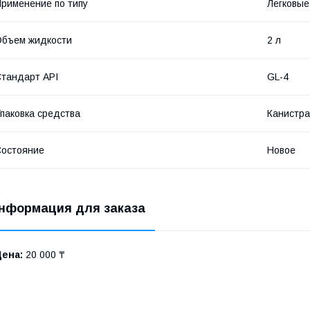
рименение по типу
Легковые
бъем жидкости
2 л
тандарт API
GL-4
паковка средства
Канистра
остояние
Новое
нформация для заказа
Цена:
20 000 ₸