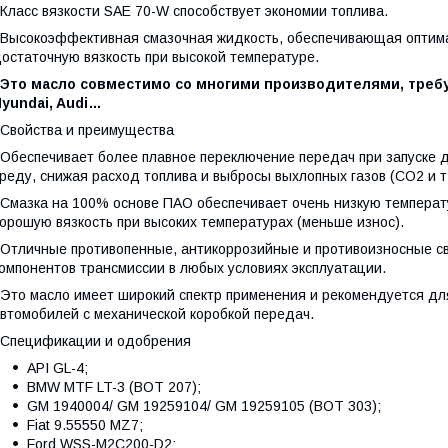
ласс вязкости SAE 70-W способствует экономии топлива.
ысокоэффективная смазочная жидкость, обеспечивающая оптима
остаточную вязкость при высокой температуре.
Это масло совместимо со многими производителями, требую
yundai, Audi…
войства и преимущества
беспечивает более плавное переключение передач при запуске 
реду, снижая расход топлива и выбросы выхлопных газов (CO2 и т.
мазка на 100% основе ПАО обеспечивает очень низкую температ
орошую вязкость при высоких температурах (меньше износ).
тличные противопенные, антикоррозийные и противоизносные с
омпонентов трансмиссии в любых условиях эксплуатации.
то масло имеет широкий спектр применения и рекомендуется для
втомобилей с механической коробкой передач.
Спецификации и одобрения
API GL-4;
BMW MTF LT-3 (BOT 207);
GM 1940004/ GM 19259104/ GM 19259105 (BOT 303);
Fiat 9.55550 MZ7;
Ford WSS-M2C200-D2;