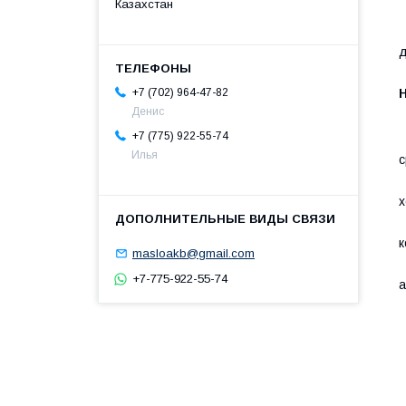
Казахстан
К
В
д
H
+7 (702) 964-47-82
Денис
С
+7 (775) 922-55-74
О
Илья
с
С
х
О
к
masloakb@gmail.com
Э
+7-775-922-55-74
а