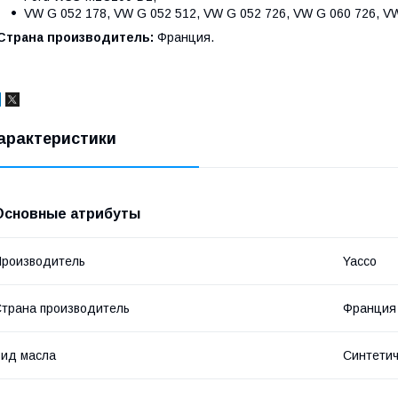
VW G 052 178, VW G 052 512, VW G 052 726, VW G 060 726, VW
Страна производитель:
Франция.
арактеристики
Основные атрибуты
роизводитель
Yacco
трана производитель
Франция
ид масла
Синтетич