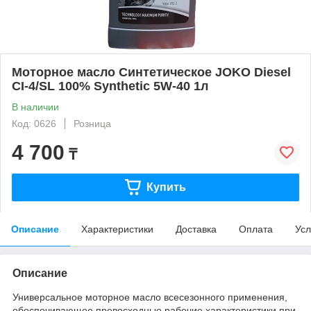
Моторное масло Синтетическое JOKO Diesel
CI-4/SL 100% Synthetic 5W-40 1л
В наличии
Код: 0626
Розница
4 700
₸
Купить
Описание
Характеристики
Доставка
Оплата
Усл
Описание
Универсальное моторное масло всесезонного применения,
обеспечивающее превосходные рабочие характеристики при