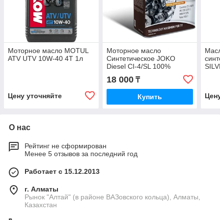
Моторное масло MOTUL
Моторное масло
Мас
ATV UTV 10W-40 4T 1л
Синтетическое JOKO
синт
Diesel CI-4/SL 100%
SILV
Synthetic 5W-40 4л
Synt
18 000
₸
40 1
Цену уточняйте
Цен
Купить
О нас
Рейтинг не сформирован
Менее 5 отзывов за последний год
Работает с 15.12.2013
г. Алматы
Рынок "Алтай" (в районе ВАЗовского кольца), Алматы,
Казахстан