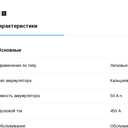
арактеристики
Основные
рименение по типу
Легковые
ип аккумулятора
Кальциев
мкость аккумулятора
50 А·ч
усковой ток
450 А
Обслуживание
Обслужи