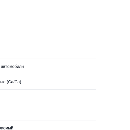
 автомобили
ые (Ca/Ca)
ваемый