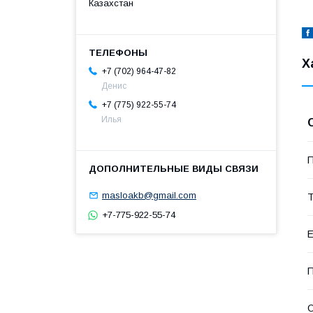
Казахстан
Х
+7 (702) 964-47-82
Денис
+7 (775) 922-55-74
Илья
П
masloakb@gmail.com
Т
+7-775-922-55-74
Е
П