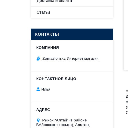
Доставка и оплата
Статьи
КОНТАКТЫ
Zamaslom.kz Интернет магазин.
Илья
с
д
м
з
О
Рынок "Алтай" (в районе
ВАЗовского кольца), Алматы,