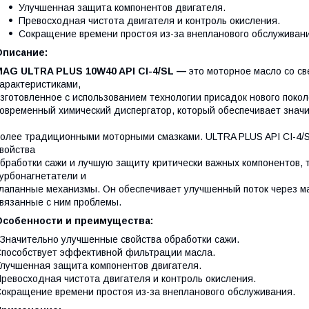
Улучшенная защита компонентов двигателя.
Превосходная чистота двигателя и контроль окисления.
Сокращение времени простоя из-за внепланового обслуживан
Описание:
MAG ULTRA PLUS 10W40 API CI-4/SL —
это моторное масло со с
арактеристиками,
зготовленное с использованием технологии присадок нового покол
овременный химический диспергатор, который обеспечивает знач
олее традиционными моторными смазками. ULTRA PLUS API CI-4/
войства
бработки сажи и лучшую защиту критически важных компонентов, 
урбонагнетатели и
лапанные механизмы. Он обеспечивает улучшенный поток через 
вязанные с ним проблемы.
Особенности и преимущества:
начительно улучшенные свойства обработки сажи.
пособствует эффективной фильтрации масла.
лучшенная защита компонентов двигателя.
ревосходная чистота двигателя и контроль окисления.
окращение времени простоя из-за внепланового обслуживания.