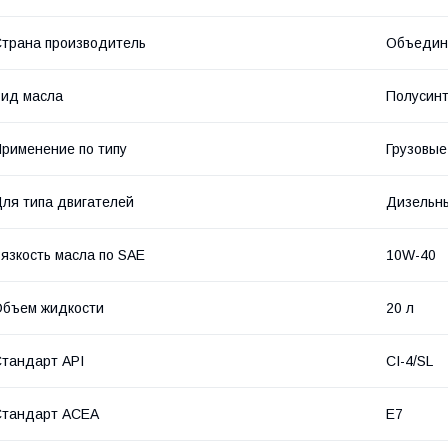
трана производитель
Объедин
ид масла
Полусинт
рименение по типу
Грузовые
ля типа двигателей
Дизельн
язкость масла по SAE
10W-40
бъем жидкости
20 л
тандарт API
CI-4/SL
Стандарт ACEA
E7