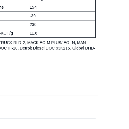
ne
154
-39
230
-KOH/g
11.6
T TRUCK RLD-2, MACK EO-M PLUS/ EO- N, MAN
 III-10, Detroit Diesel DOC 93K215, Global DHD-