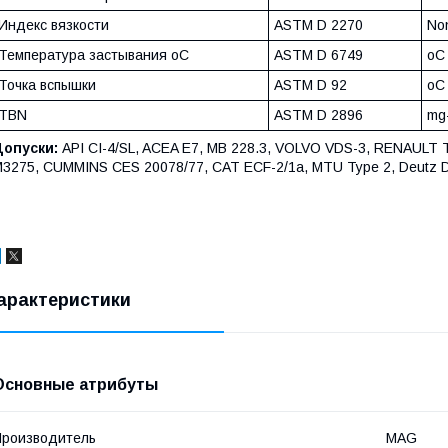
Индекс вязкости
ASTM D 2270
No
Температура застывания oC
ASTM D 6749
oC
Точка вспышки
ASTM D 92
oC
TBN
ASTM D 2896
mg
Допуски:
API CI-4/SL, ACEA E7, MB 228.3, VOLVO VDS-3, RENAUL
3275, CUMMINS CES 20078/77, CAT ECF-2/1a, MTU Type 2, Deutz DOC
арактеристики
Основные атрибуты
роизводитель
MAG