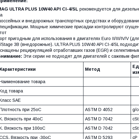
Применение:
MAG ULTRA PLUS 10W40 API CI-4/SL
рекомендуется для дизельн
а
оссейных и внедорожных транспортных средствах и оборудовании,
пецификации. Мощные химические присадки контролируют сгущен
тот
орт пригодным для использования в двигателях Euro II/III/IV/V (дл
/Stage 3B (внедорожные). ULTRA PLUS 10W40 API CI-4/SL подходит
снащены рециркуляцией отработавших газов (EGR) и селективным
Внимание:
Эти серии не подходят для двигателей с сажевым фил
Ед
Характеристики
Метод
из
Наименование товара
Код товара
Класс SAE
Плотность при 25oC
ASTM D 4052
g/c
К. Вязкость при 40oC
ASTM D 7042
cSt
К. Вязкость при 100oC
ASTM D 7042
cSt
ССS. Вязкость при -30oC
ASTM D 5293
cP