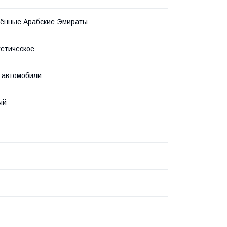
ённые Арабские Эмираты
етическое
 автомобили
ый