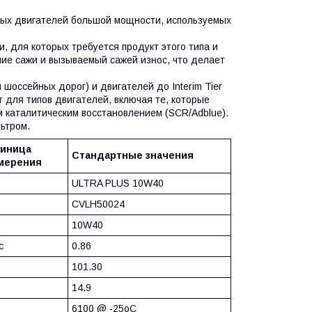
ых двигателей большой мощности, используемых
 для которых требуется продукт этого типа и
ие сажи и вызываемый сажей износ, что делает
я шоссейных дорог) и двигателей до Interim Tier
 для типов двигателей, включая те, которые
 каталитическим восстановлением (SCR/Adblue).
ьтром.
иница
Стандартные значения
мерения
ULTRA PLUS 10W40
CVLH50024
10W40
c
0.86
101.30
14.9
6100 @ -25oC