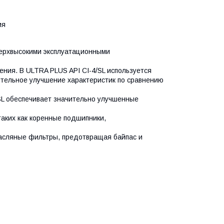
ия
верхвысокими эксплуатационными
ения. В ULTRA PLUS API CI-4/SL используется
ительное улучшение характеристик по сравнению
SL обеспечивает значительно улучшенные
таких как коренные подшипники,
масляные фильтры, предотвращая байпас и