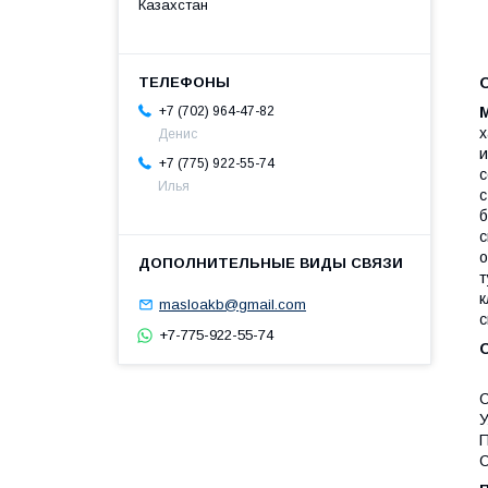
Казахстан
+7 (702) 964-47-82
х
Денис
и
+7 (775) 922-55-74
с
Илья
с
б
с
о
т
к
masloakb@gmail.com
с
+7-775-922-55-74
З
С
У
П
С