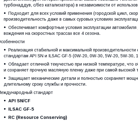
турбонаддув, с/без катализатора) в независимости от использо
Подходит для всех условий применения (городской цикл, ско
производительность даже в самых суровых условиях эксплуатац
Обеспечивает комфортные условия эксплуатации автомобиля 
вождения на скоростных трассах все 4 сезона.
собенности
Реализация стабильной и максимальной производительности 
стандартам API SN и ILSAC GF-5 (0W-20, 0W-30, 5W-20, 5W-30, 
Обладает отличной текучестью при низкой температуре, что о
и сохраняет прочную масляную пленку даже при самой высокой 
Защищает механические детали и полностью сохраняет мощно
длительному сроку службы и прочности.
Международный стандарт
API SN/CF
ILSAC GF-5
RC (Resource Conserving)