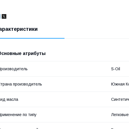
арактеристики
Основные атрибуты
роизводитель
S-Oil
трана производитель
Южная К
ид масла
Синтетич
рименение по типу
Легковые