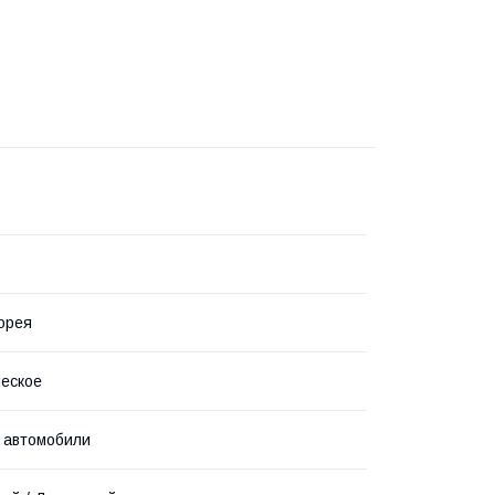
орея
еское
 автомобили