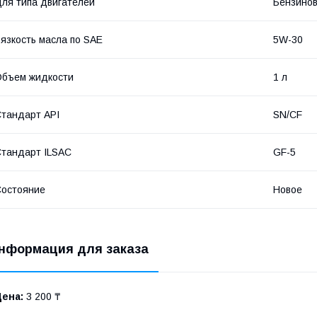
ля типа двигателей
Бензинов
язкость масла по SAE
5W-30
бъем жидкости
1 л
тандарт API
SN/CF
тандарт ILSAC
GF-5
остояние
Новое
нформация для заказа
Цена:
3 200 ₸