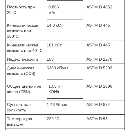
Плотность при
0.866
ASTM D 4052
20°C
кг/л
Кинематическая
14.8 cСт
ASTM D 445
вязкость при
100°C
Кинематическая
101 cСт
ASTM D 445
вязкость при 40° C
Индекс вязкости
153
ASTM D 2270
Динамическая
6333 сПуаз
ASTM D 5293
вязкость (CCS)
Общее щелочное
10.5 мг
ASTM D 2896
число (TBN)
КОН/г
Сульфатная
1.43 % вес.
ASTM D 874
зольность
Температура
229 °C
ASTM D 93
вспышки