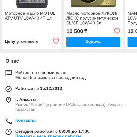
Моторное масло MOTUL
Масло моторное ЛУКОЙЛ
MAN
ATV UTV 10W-40 4T 1л
ЛЮКС полусинтетическое
10W4
SL/CF 10W-40 5л
Полу
мото
10 500
12 
₸
Цену уточняйте
Купить
О нас
Рейтинг не сформирован
Менее 5 отзывов за последний год
Работает с 15.12.2013
г. Алматы
Рынок "Алтай" (в районе ВАЗовского кольца), Алматы,
Казахстан
Контакты
Сегодня работает с 09:00 до 17:30
Показать весь график работы