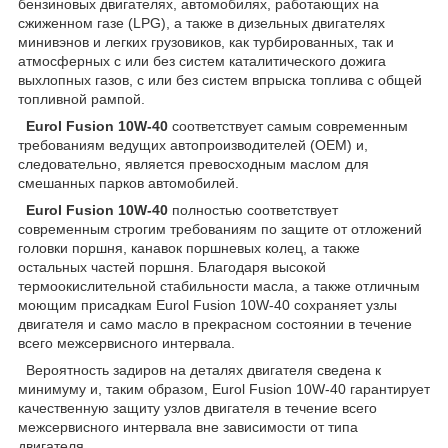
бензиновых двигателях, автомобилях, работающих на
сжиженном газе (LPG), а также в дизельных двигателях
минивэнов и легких грузовиков, как турбированных, так и
атмосферных с или без систем каталитического дожига
выхлопных газов, с или без систем впрыска топлива с общей
топливной рампой.
Eurol Fusion 10W-40
соответствует самым современным
требованиям ведущих автопроизводителей (OEM) и,
следовательно, является превосходным маслом для
смешанных парков автомобилей.
Eurol Fusion 10W-40
полностью соответствует
современным строгим требованиям по защите от отложений
головки поршня, канавок поршневых колец, а также
остальных частей поршня. Благодаря высокой
термоокислительной стабильности масла, а также отличным
моющим присадкам Eurol Fusion 10W-40 сохраняет узлы
двигателя и само масло в прекрасном состоянии в течение
всего межсервисного интервала.
Вероятность задиров на деталях двигателя сведена к
минимуму и, таким образом, Eurol Fusion 10W-40 гарантирует
качественную защиту узлов двигателя в течение всего
межсервисного интервала вне зависимости от типа
двигателя.