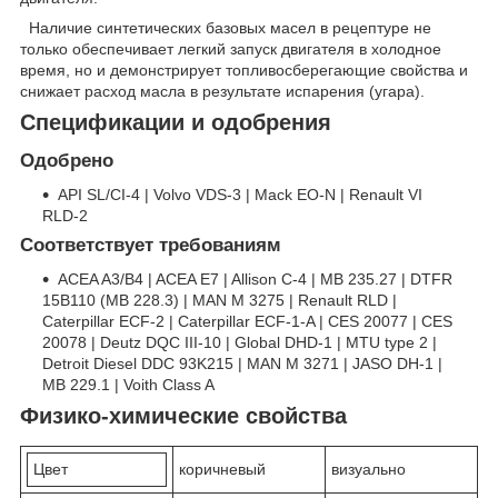
Наличие синтетических базовых масел в рецептуре не
только обеспечивает легкий запуск двигателя в холодное
время, но и демонстрирует топливосберегающие свойства и
снижает расход масла в результате испарения (угара).
Спецификации и одобрения
Одобрено
API SL/CI-4 | Volvo VDS-3 | Mack EO-N | Renault VI
RLD-2
Соответствует требованиям
ACEA A3/B4 | ACEA E7 | Allison C-4 | MB 235.27 | DTFR
15B110 (MB 228.3) | MAN M 3275 | Renault RLD |
Caterpillar ECF-2 | Caterpillar ECF-1-A | CES 20077 | CES
20078 | Deutz DQC III-10 | Global DHD-1 | MTU type 2 |
Detroit Diesel DDC 93K215 | MAN M 3271 | JASO DH-1 |
MB 229.1 | Voith Class A
Физико-химические свойства
Цвет
коричневый
визуально