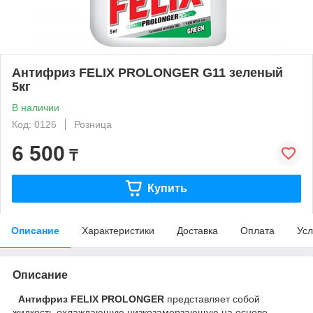
Антифриз FELIX PROLONGER G11 зеленый
5кг
В наличии
Код: 0126
Розница
6 500
₸
Купить
Описание
Характеристики
Доставка
Оплата
Усл
Описание
Антифриз FELIX PROLONGER
представляет собой
жидкость охлаждающую низкозамерзающую на основе