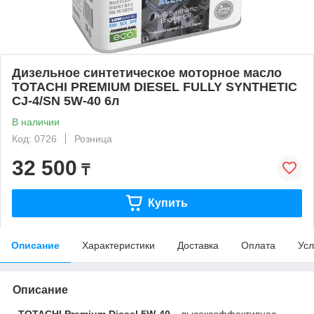
Дизельное синтетическое моторное масло
TOTACHI PREMIUM DIESEL FULLY SYNTHETIC
CJ-4/SN 5W-40 6л
В наличии
Код: 0726
Розница
32 500
₸
Купить
Описание
Характеристики
Доставка
Оплата
Усл
Описание
TOTACHI Premium Diesel 5W-40
– высокоэффективное,