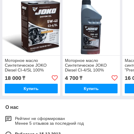
Моторное масло
Моторное масло
Мас
Синтетическое JOKO
Синтетическое JOKO
синт
Diesel CI-4/SL 100%
Diesel CI-4/SL 100%
"Pre
Synthetic 5W-40 4л
Synthetic 5W-40 1л
4л
18 000
4 700
16 
₸
₸
Купить
Купить
О нас
Рейтинг не сформирован
Менее 5 отзывов за последний год