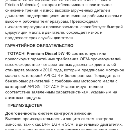
Friction Molecular), которая обеспечивает значительное
снижение трения и износ высоконагруженных деталей
двигателя, подвергающихся интенсивным рабочим циклам и
высоким рабочим температурам. Превосходная
низкотемпературная прокачиваемость способствует быстрой
циркуляции масла в двигателе, сокращает износ и
продлевает срок службы двигателя.
ГАРАНТИЙНОЕ ОБЯЗАТЕЛЬСТВО
TOTACHI Premium Diesel 5W-40
соответствует или
превосходит гарантийные требования OEM-производителей
высокоскоростных четырехтактных дизельных двигателей
стандарта эмиссии 2010 года, которым предписано моторное
масло с категорией API CJ-4 и более ранних. Подходит для
бензиновых двигателей с требованием моторного масла с
категорией API SN. TOTACHI® гарантирует полное
соответствие заявленным характеристикам, указанным на
этикетках продукта.
ПРЕИМУЩЕСТВА
Долговечность систем контроля эмиссии
Высокая производительность и защита систем контроля
эмиссии, таких как DPF, EGR и SCR, в дизельных двигателях,
использующих топливо с ультранизким содержанием серы.