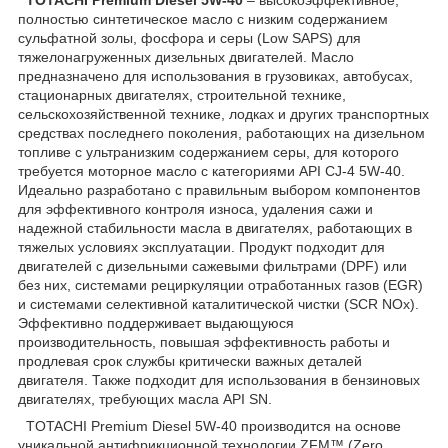
полностью синтетическое масло с низким содержанием
сульфатной золы, фосфора и серы (Low SAPS) для
тяжелонагруженных дизельных двигателей. Масло
предназначено для использования в грузовиках, автобусах,
стационарных двигателях, строительной технике,
сельскохозяйственной технике, лодках и других транспортных
средствах последнего поколения, работающих на дизельном
топливе с ультранизким содержанием серы, для которого
требуется моторное масло с категориями API CJ-4 5W-40.
Идеально разработано с правильным выбором компонентов
для эффективного контроля износа, удаления сажи и
надежной стабильности масла в двигателях, работающих в
тяжелых условиях эксплуатации. Продукт подходит для
двигателей с дизельными сажевыми фильтрами (DPF) или
без них, системами рециркуляции отработанных газов (EGR)
и системами селективной каталитической чистки (SCR NOx).
Эффективно поддерживает выдающуюся
производительность, повышая эффективность работы и
продлевая срок службы критически важных деталей
двигателя. Также подходит для использования в бензиновых
двигателях, требующих масла API SN.
TOTACHI Premium Diesel 5W-40 производится на основе
уникальной антифрикционной технологии ZFM™ (Zero