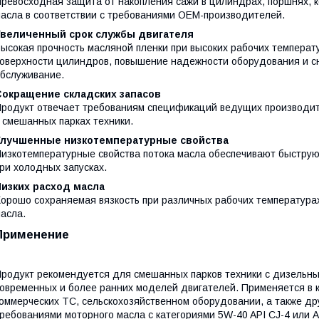
ревосходная защита от накопления сажи в цилиндрах, поршнях, 
асла в соответствии с требованиями OEM-производителей.
Увеличенный срок службы двигателя
ысокая прочность масляной пленки при высоких рабочих температ
оверхности цилиндров, повышение надежности оборудования и с
бслуживание.
Сокращение складских запасов
родукт отвечает требованиям спецификаций ведущих производите
 смешанных парках техники.
Улучшенные низкотемпературные свойства
изкотемпературные свойства потока масла обеспечивают быструю
ри холодных запусках.
Низких расход масла
орошо сохраняемая вязкость при различных рабочих температура
асла.
Применение
родукт рекомендуется для смешанных парков техники с дизельн
овременных и более ранних моделей двигателей. Применяется в кл
оммерческих ТС, сельскохозяйственном оборудовании, а также др
ребованиями моторного масла с категориями 5W-40 API CJ-4 или A