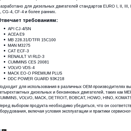
азработано для дизельных двигателей стандартов EURO I, II, III, I
, CG-4, CF-4 и более ранних.
Отвечает требованиям:
API CJ-4/SN
ACEA E9
MB 228.31/DTFR 15C100
MAN M3275
CAT ECF-3
RENAULT VI RLD-3
CUMMINS CES 20081
VOLVO VDS-4
MACK EO-O PREMIUM PLUS
DDC POWER GUARD 93K218
одходит для использования в различных OEM-производителях вы
етырехтактных дизельных и бензиновых двигателей, таких как 
UMMINS, VOLVO, MACK, DETROIT, BOBCAT, HOWO, HINO, KOMATSU
еред выбором продукта необходимо убедиться, что он соответс
борудования, включая условия эксплуатации и практики сервисног