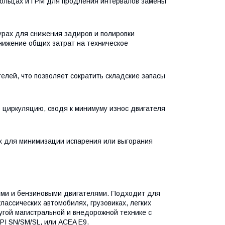
кольцах и ГРМ для продления интервалов замены
урах для снижения задиров и полировки
нижение общих затрат на техническое
лей, что позволяет сократить складские запасы
 циркуляцию, сводя к минимуму износ двигателя
х для минимизации испарения или выгорания
ыми и бензиновыми двигателями. Подходит для
ассических автомобилях, грузовиках, легких
угой магистральной и внедорожной технике с
PI SN/SM/SL, или ACEA E9.