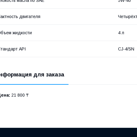
язкость масла по SAE
5W-40
актность двигателя
Четырёх
бъем жидкости
4 л
тандарт API
CJ-4/SN
нформация для заказа
Цена:
21 800 ₸