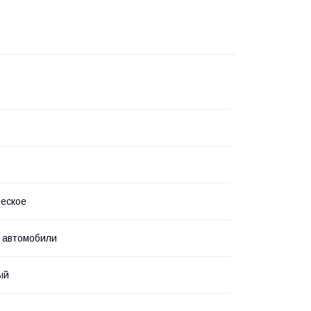
еское
 автомобили
ый