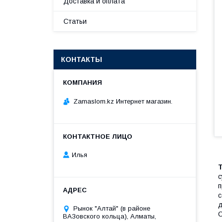
Доставка и оплата
Статьи
КОНТАКТЫ
Zamaslom.kz Интернет магазин.
Илья
с
п
с
д
Рынок "Алтай" (в районе
C
ВАЗовского кольца), Алматы,