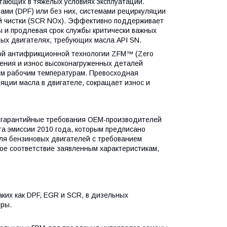
тающих в тяжелых условиях эксплуатации.
ми (DPF) или без них, системами рециркуляции
ой чистки (SCR NOx). Эффективно поддерживает
и продлевая срок службы критически важных
ых двигателях, требующих масла API SN.
ой антифрикционной технологии ZFM™ (Zero
трения и износ высоконагруженных деталей
им рабочим температурам. Превосходная
яции масла в двигателе, сокращает износ и
т гарантийные требования OEM-производителей
а эмиссии 2010 года, которым предписано
для бензиновых двигателей с требованием
ое соответствие заявленным характеристикам,
ких как DPF, EGR и SCR, в дизельных
еры.