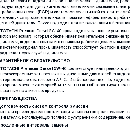
даления сажи и надежной стабильности масла в двигателях, рабо
родукт подходит для двигателей с дизельными сажевыми фильтра
тработанных газов (EGR) и системами селективной каталитическ
ыдающуюся производительность, повышая эффективность работы 
еталей двигателя. Также подходит для использования в бензинов
OTACHI Premium Diesel 5W-40 производится на основе уникальн
riction Molecular), которая обеспечивает значительное снижение 
вигателя, подвергающихся интенсивным рабочим циклам и высок
изкотемпературная прокачиваемость способствует быстрой циркул
родлевает срок службы двигателя.
ГАРАНТИЙНОЕ ОБЯЗАТЕЛЬСТВО
TOTACHI Premium Diesel 5W-40
соответствует или превосходи
ысокоскоростных четырехтактных дизельных двигателей стандарт
оторное масло с категорией API CJ-4 и более ранних. Подходит 
оторного масла с категорией API SN. TOTACHI® гарантирует полн
казанным на этикетках продукта.
ПРЕИМУЩЕСТВА
Долговечность систем контроля эмиссии
ысокая производительность и защита систем контроля эмиссии, та
вигателях, использующих топливо с ультранизким содержанием с
Продленные интервалы замены