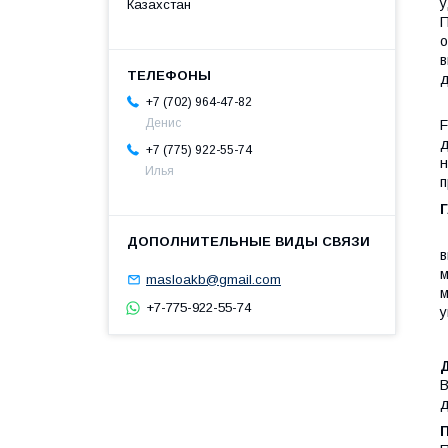
у
Казахстан
П
о
в
д
+7 (702) 964-47-82
T
Денис
F
д
+7 (775) 922-55-74
н
Илья
п
в
м
masloakb@gmail.com
м
+7-775-922-55-74
у
В
д