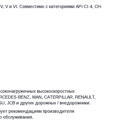
V, V и VI. Совместимо с категориями API CI-4, CH-
соконагруженных высокоскоростных
MERCEDES-BENZ, MAN, CATERPILLAR, RENAULT,
, JCB и других дорожных / внедорожники.
твует рекомендациям производителя
о обслуживания.