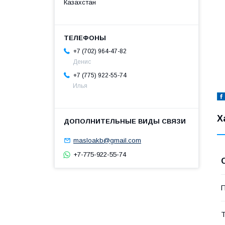
Казахстан
+7 (702) 964-47-82
Денис
+7 (775) 922-55-74
Илья
Х
masloakb@gmail.com
+7-775-922-55-74
П
Т