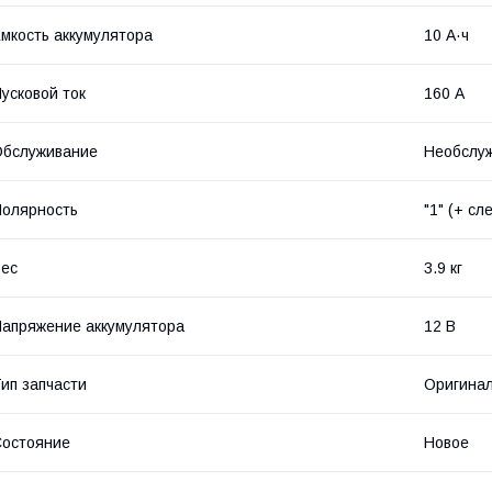
мкость аккумулятора
10 А·ч
усковой ток
160 А
Обслуживание
Необслу
олярность
"1" (+ сл
ес
3.9 кг
апряжение аккумулятора
12 В
ип запчасти
Оригина
остояние
Новое