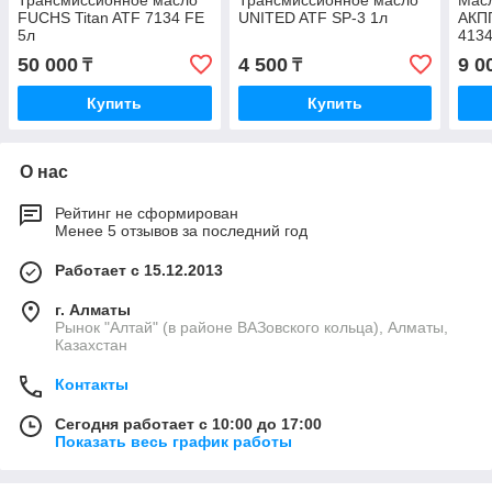
Трансмиссионное масло
Трансмиссионное масло
Масл
FUCHS Titan ATF 7134 FE
UNITED ATF SP-3 1л
АКПП
5л
4134
50 000
4 500
9 0
₸
₸
Купить
Купить
О нас
Рейтинг не сформирован
Менее 5 отзывов за последний год
Работает с 15.12.2013
г. Алматы
Рынок "Алтай" (в районе ВАЗовского кольца), Алматы,
Казахстан
Контакты
Сегодня работает с 10:00 до 17:00
Показать весь график работы