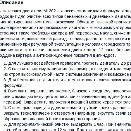
Описание
аскоксовка двигателя ML202 – классическая жидкая формула для 
одходит для очистки всех типов бензиновых и дизельных двигате
иагностированы симптомы закоксовки. Обладает высокой проник
осле применения этой раскоксовки двигатель можно эксплуатиро
страняет такие проблемы как средний перерасход масла, снижен
риемистости, повышенный расход топлива, разность компрессии в
рименению при регулярной эксплуатации в условиях городского т
ависимости от степени загрязнения двигателя до 12 часов без ри
оддона картера и антифрикционные покрытия цилиндров.
Для лучшего воздействия препарата прогреть двигатель до р
Отключить систему зажигания (например, отсоединить клемму
из строя высоковольтной части системы зажигания и возможное 
Для бензинового двигателя – демонтировать свечи зажигания
форсунки.
Выставить поршни в положение, близкое к среднему, поворачи
или с помощью ведущего колеса при включенной передаче (на а
передач). Определить положения поршней можно через техноло
С помощью шприца с удлинительной трубкой залить равное к
Закрыть технологические отверстия (например, вкрутить свечи з
образования «паровой бани» в камерах сгорания.
Для профилактической очистки выдержать 1 час. При значите
воздействия препарата до 12 часов. Для того чтобы жидкость л