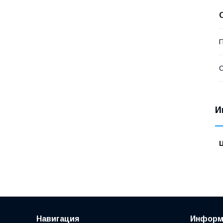
П
С
И
Навигация
Информ