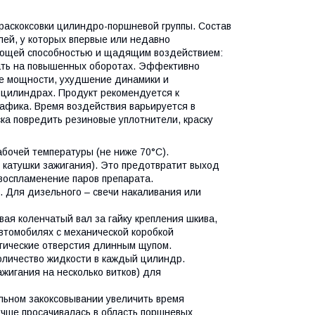
раскоксовки цилиндро-поршневой группы. Состав
лей, у которых впервые или недавно
ающей способностью и щадящим воздействием:
вать на повышенных оборотах. Эффективно
ие мощности, ухудшение динамики и
 цилиндрах. Продукт рекомендуется к
рафика. Время воздействия варьируется в
ска повредить резиновые уплотнители, краску
абочей температуры (не ниже 70°C).
 катушки зажигания). Это предотвратит выход
воспламенение паров препарата.
. Для дизельного – свечи накаливания или
вая коленчатый вал за гайку крепления шкива,
втомобилях с механической коробкой
гические отверстия длинным щупом.
оличество жидкости в каждый цилиндр.
ажигания на несколько витков) для
льном закоксовывании увеличить время
учше просачивалась в область поршневых