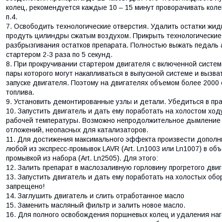
колец, рекомендуется каждые 10 – 15 минут проворачивать колен
п.4.
Освободить технологические отверстия. Удалить остатки жид
продуть цилиндры сжатым воздухом. Прикрыть технологические
разбрызгивания остатков препарата. Полностью выжать педаль 
стартером 2-3 раза по 5 секунд.
При прокручивании стартером двигателя с включенной систем
пары которого могут накапливаться в выпускной системе и вызва
запуске двигателя. Поэтому на двигателях объемом более 2000
топлива.
Установить демонтированные узлы и детали. Убедиться в пра
Запустить двигатель и дать ему поработать на холостом ход
рабочей температуры. Возможно непродолжительное дымление и
отложений, неопасных для катализаторов.
Для достижения максимального эффекта произвести дополни
любой из экспресс-промывок LAVR (Art. Ln1003 или Ln1007) в объ
промывкой из набора (Art. Ln2505). Для этого:
Залить препарат в маслозаливную горловину прогретого дви
Запустить двигатель и дать ему поработать на холостых обо
запрещено!
Заглушить двигатель и слить отработанное масло
Заменить масляный фильтр и залить новое масло.
Для полного освобождения поршневых колец и удаления наг