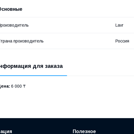
Основные
роизводитель
Lavr
трана производитель
Россия
нформация для заказа
Цена:
6 000 ₸
ация
Полезное