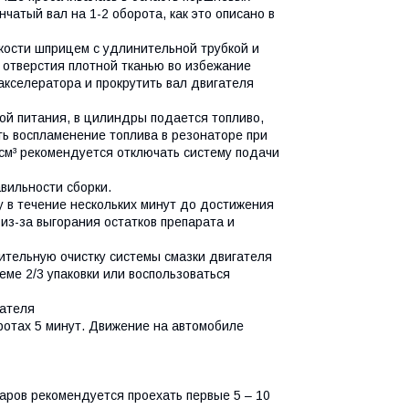
чатый вал на 1-2 оборота, как это описано в
кости шприцем с удлинительной трубкой и
 отверстия плотной тканью во избежание
акселератора и прокрутить вал двигателя
ой питания, в цилиндры подается топливо,
ть воспламенение топлива в резонаторе при
 см³ рекомендуется отключать систему подачи
вильности сборки.
у в течение нескольких минут до достижения
з-за выгорания остатков препарата и
тельную очистку системы смазки двигателя
еме 2/3 упаковки или воспользоваться
гателя
ротах 5 минут. Движение на автомобиле
аров рекомендуется проехать первые 5 – 10