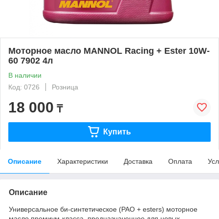
Моторное масло MANNOL Racing + Ester 10W-
60 7902 4л
В наличии
Код: 0726
Розница
18 000
₸
Купить
Описание
Характеристики
Доставка
Оплата
Усл
Описание
Универсальное би-синтетическое (PAO + esters) моторное
масло премиум-класса, предназначенное для новых