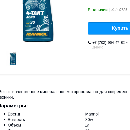
В наличии
Код:
0726
Купить
+7 (702) 964-47-82
Денис
ысококачественное минеральное моторное масло для современны
ехники.
Параметры:
Бренд Mannol
Вязкость 30w
Объем 1л