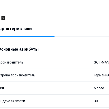
арактеристики
Основные атрибуты
роизводитель
SCT-MA
трана производитель
Германи
ип
Масло
ндекс вязкости
30