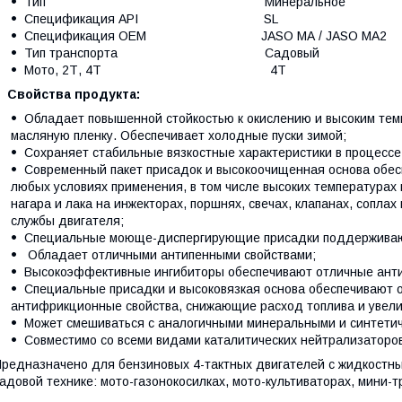
Тип Минеральное
Спецификация API SL
Спецификация OEM JASO MA / JASO MA2
Тип транспорта Садовый
Мото, 2Т, 4Т 4Т
Свойства продукта:
Обладает повышенной стойкостью к окислению и высоким тем
масляную пленку. Обеспечивает холодные пуски зимой;
Сохраняет стабильные вязкостные характеристики в процессе
Современный пакет присадок и высокоочищенная основа обес
любых условиях применения, в том числе высоких температурах
нагара и лака на инжекторах, поршнях, свечах, клапанах, соплах
службы двигателя;
Специальные моюще-диспергирующие присадки поддерживают
Обладает отличными антипенными свойствами;
Высокоэффективные ингибиторы обеспечивают отличные анти
Специальные присадки и высоковязкая основа обеспечивают 
антифрикционные свойства, снижающие расход топлива и увел
Может смешиваться с аналогичными минеральными и синтети
Совместимо со всеми видами каталитических нейтрализаторо
редназначено для бензиновых 4-тактных двигателей с жидкостн
адовой технике: мото-газонокосилках, мото-культиваторах, мини-тр