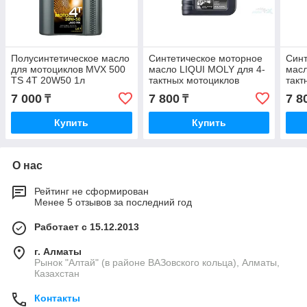
Полусинтетическое масло
Cинтетическое моторное
Cинт
для мотоциклов MVX 500
масло LIQUI MOLY для 4-
масл
TS 4T 20W50 1л
тактных мотоциклов
такт
Motorbike 4T Street 10W-
Moto
7 000
7 800
7 8
₸
₸
40 1л 1521
40 1
Купить
Купить
О нас
Рейтинг не сформирован
Менее 5 отзывов за последний год
Работает с 15.12.2013
г. Алматы
Рынок "Алтай" (в районе ВАЗовского кольца), Алматы,
Казахстан
Контакты