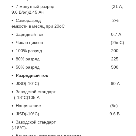
7 минутный разряд (21 А;
9,6 В/эл)2.45 Ач
Саморазряд 2%
емкости в месяц при 20
o
С
Зарядный ток 0.7 А
Число циклов (25
o
С)
100% разряд 200
80% разряд 225
50% разряд 500
Разрядный ток
JISD(-10°C) 60 А
Заводской стандарт
(-18°С)105 А
Напряжение (5с)
JISD(-10°C) 9.6 В
Заводской стандарт
(-18°С)-