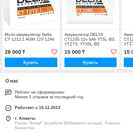
Мото-аккумулятор Delta
Аккумулятор DELTA
Акку
CT 1212.1 AGM 12V 12Ah
CT1205 12v 5Ah YT5L-BS,
CT12
YTZ7S, YTX5L-BS
YTZ
AGM/VRLA battery
AGM/
28 000
15 000
15 
₸
₸
Купить
Купить
О нас
Рейтинг не сформирован
Менее 5 отзывов за последний год
Работает с 15.12.2013
г. Алматы
Рынок "Алтай" (в районе ВАЗовского кольца), Алматы,
Казахстан