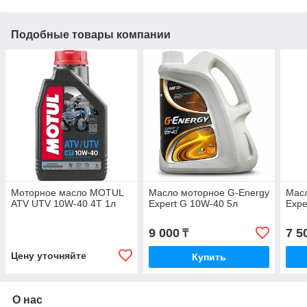
Подобные товары компании
Моторное масло MOTUL
Масло моторное G-Energy
Масл
ATV UTV 10W-40 4T 1л
Expert G 10W-40 5л
Expe
9 000
7 5
₸
Цену уточняйте
Купить
О нас