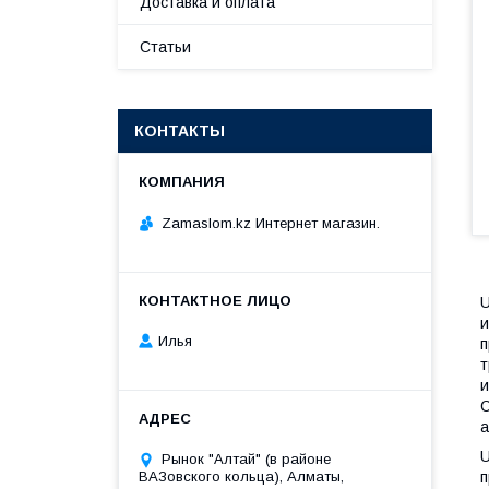
Доставка и оплата
Статьи
КОНТАКТЫ
Zamaslom.kz Интернет магазин.
U
и
Илья
п
т
и
С
а
U
Рынок "Алтай" (в районе
ВАЗовского кольца), Алматы,
п