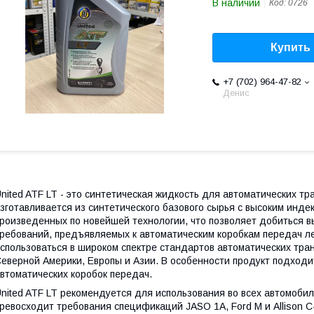
В наличии
Код:
0726
Купить
+7 (702) 964-47-82
Денис
nited ATF LT - это синтетическая жидкость для автоматических т
зготавливается из синтетического базового сырья с высоким индек
роизведенных по новейшей технологии, что позволяет добиться 
ребований, предъявляемых к автоматическим коробкам передач ле
спользоваться в широком спектре стандартов автоматических тра
еверной Америки, Европы и Азии. В особенности продукт подходи
втоматических коробок передач.
nited ATF LT рекомендуется для использования во всех автомобилях
ревосходит требования спецификаций JASO 1A, Ford M и Allison 