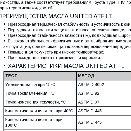
идкостям, а также соответствует требованиям Toyota Type T-IV,
арактеристикам жидкостей.
ПРЕИМУЩЕСТВА МАСЛА UNITED ATF LT
Превосходная термическая стабильность и устойчивость к ок
Передовая технология защиты от износа, обеспечивающая за
Превосходная стабильность вязкости (IV), подходящая широк
Высокая стабильность фрикционных и антивибрационных хара
эксплуатации, обеспечивающая плавное переключение передач 
Повышенная текучесть при низких температурах;
Превосходная защита от ржавчины и коррозии.
ХАРАКТЕРИСТИКИ МАСЛА UNITED ATF LT
ТЕСТ
МЕТОД
Удельная масса при 15ºC
ASTM D 4052
Точка воспламенения, ºC
ASTM D 92
Точка изменения текучести, ºC
ASTM D 97
Кинематическая вязкость при 40ºC
ASTM D 445
Кинематическая вязкость при
ASTM D 445
100ºC