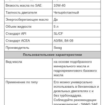
Вязкость масла по SAE
10W-40
Тактность двигателя
Четырёхтактный
Энергосберегающее масло
Да
Объем жидкости
5 л
Стандарт API
SL/CF
Стандарт ACEA
A3/B4, B4-08
Производитель
Swag
Пользовательские характеристики
Вид масла
на основе подобранного
минерального масла и
гидрокрекингового базового
масла
Применение по типу
Его можно универсально
использовать в бензиновых и
дизельных двигателях с и
без турбонаддува.
Соблюдайте рекомендации
производителя! · SWAG SAE