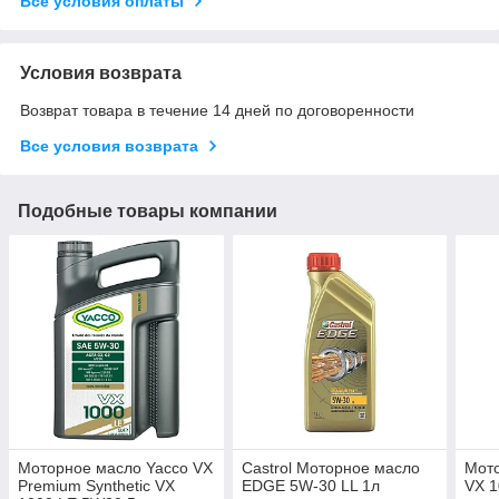
Все условия оплаты
Условия возврата
Возврат товара в течение 14 дней по договоренности
Все условия возврата
Подобные товары компании
Моторное масло Yacco VX
Castrol Моторное масло
Мот
Premium Synthetic VX
EDGE 5W-30 LL 1л
VX 1