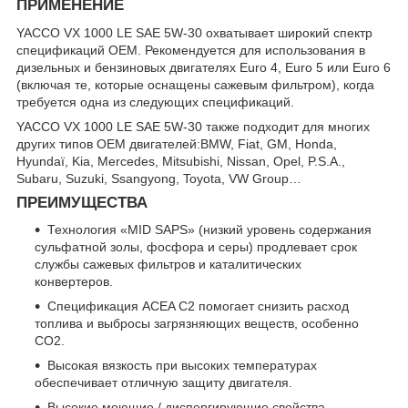
ПРИМЕНЕНИЕ
YACCO VX 1000 LE SAE 5W-30 охватывает широкий спектр
спецификаций OEM. Рекомендуется для использования в
дизельных и бензиновых двигателях Euro 4, Euro 5 или Euro 6
(включая те, которые оснащены сажевым фильтром), когда
требуется одна из следующих спецификаций.
YACCO VX 1000 LE SAE 5W-30 также подходит для многих
других типов OEM двигателей:BMW, Fiat, GM, Honda,
Hyundaï, Kia, Mercedes, Mitsubishi, Nissan, Opel, P.S.A.,
Subaru, Suzuki, Ssangyong, Toyota, VW Group…
ПРЕИМУЩЕСТВА
Технология «MID SAPS» (низкий уровень содержания
сульфатной золы, фосфора и серы) продлевает срок
службы сажевых фильтров и каталитических
конвертеров.
Спецификация ACEA C2 помогает снизить расход
топлива и выбросы загрязняющих веществ, особенно
CO2.
Высокая вязкость при высоких температурах
обеспечивает отличную защиту двигателя.
Высокие моющие / диспергирующие свойства