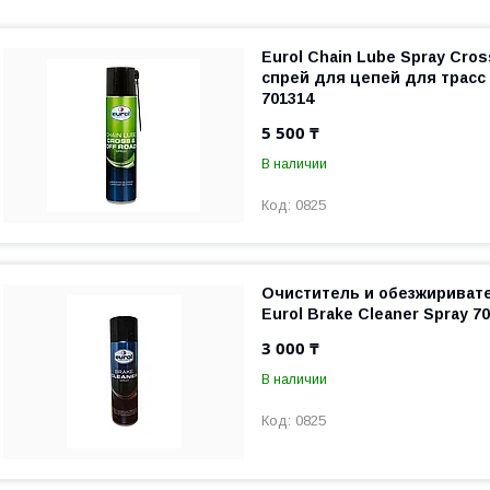
Eurol Chain Lube Spray Cros
спрей для цепей для трасс
701314
5 500 ₸
В наличии
0825
Очиститель и обезжириват
Eurol Brake Cleaner Spray 7
3 000 ₸
В наличии
0825