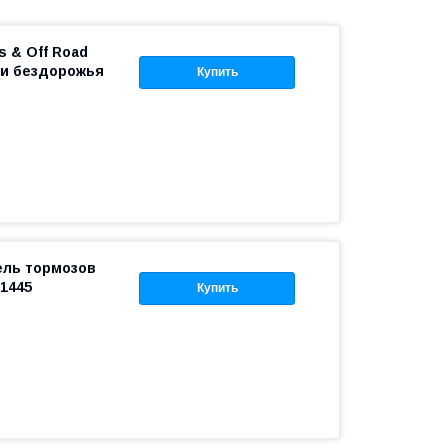
s & Off Road
 и бездорожья
Купить
ель тормозов
01445
Купить