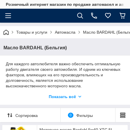
Розничный интернет магазин по продаже автомасел и авт
Товары и услуги
Автомасла
Масло BARDAHL (Бельг
Масло BARDAHL (Бельгия)
Для каждого автолюбителя важно обеспечить оптимальную
работу двигателя своего автомобиля. И одним из ключевых
факторов, влияющих на его производительность и
долговечность, является использование
высококачественного моторного масла.
Качес
Показать всё
твенн
ое
мото
Сортировка
0
Фильтры
рное
масл
Моторное масло Bardahl 5w40 XTC 5L