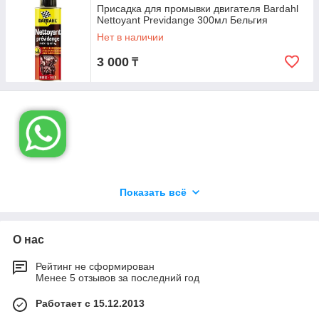
Присадка для промывки двигателя Bardahl
Nettoyant Previdange 300мл Бельгия
Нет в наличии
3 000
₸
Показать всё
Оле Бардаль-основоположник компании, норвежский
иммигрант, приехал в Соединенные Штаты в 1922 году и
поселился в Балларде, сообществе скандинавских
иммигрантов, расположенном на северо-западе Сиэтла.
О нас
После покупки небольшой химической компании он
разработал уникальную формулу для присадок к маслам. В
Рейтинг не сформирован
течение следующих 20 лет бизнес неуклонно рос и
Менее 5 отзывов за последний год
благодаря своей репутации в области качества компания
быстро расширялась по всей стране и за рубежом, пока не
Работает с 15.12.2013
стала ведущим производителем и поставщиком добавок в