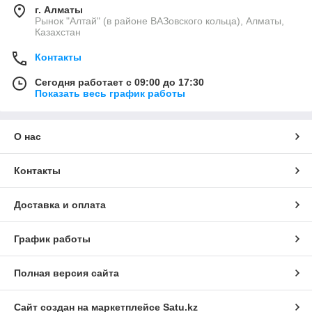
США.
г. Алматы
Рынок "Алтай" (в районе ВАЗовского кольца), Алматы,
---------------------------------------------------------------------------------
Казахстан
-----------------------------------------------------------------------------
Контакты
Типы моторных масел Bardahl
Сегодня работает с 09:00 до 17:30
В
Показать весь график работы
продаже
предста
влены
О нас
различн
ые типы
масел
Контакты
Bardahl,
каждое
Доставка и оплата
из
которых
предназначено для определенных типов двигателей и
График работы
условий эксплуатации.
Одним из них является моторное масло
Bardahl 10W60 XTS
,
Полная версия сайта
которое разработано для использования в современных
бензиновых и дизельных двигателях. Оно обеспечивает
надежную защиту двигателя и улучшает его
Сайт создан на маркетплейсе
Satu.kz