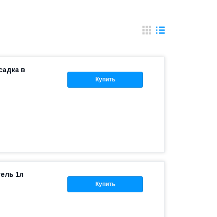
садка в
Купить
гель 1л
Купить