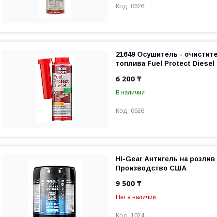
0626
21649 Осушитель - очистит
топлива Fuel Protect Diesel 
6 200 ₸
В наличии
0626
Hi-Gear Антигель на розлив 
Производство США
9 500 ₸
Нет в наличии
1024