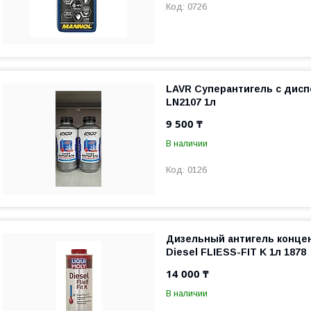
0726
LAVR Суперантигель с дис
LN2107 1л
9 500 ₸
В наличии
0126
Дизельный антигель концен
Diesel FLIESS-FIT K 1л 1878
14 000 ₸
В наличии