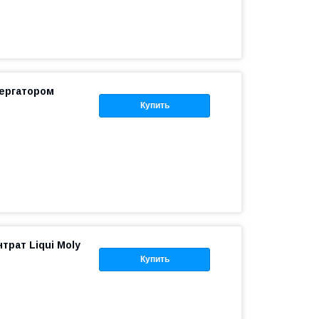
пергатором
Купить
трат Liqui Moly
Купить